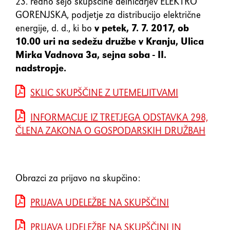
23. redno sejo skupščine delničarjev ELEKTRO
element
GORENJSKA, podjetje za distribucijo električne
energije, d. d., ki bo
v petek, 7. 7. 2017, ob
Shift+Tab
Premakne fokus na prejšnji
10.00 uri na sedežu družbe v Kranju, Ulica
element
Mirka Vadnova 3a, sejna soba - II.
nadstropje.
Enter
Potrdi/klikne fokusiran
SKLIC SKUPŠČINE Z UTEMELJITVAMI
element
INFORMACIJE IZ TRETJEGA ODSTAVKA 298,
Preslednica
Označi/odznači potrditveno
ČLENA ZAKONA O GOSPODARSKIH DRUŽBAH
polje
Obrazci za prijavo na skupčino:
PRIJAVA UDELEŽBE NA SKUPŠČINI
PRIJAVA UDELEŽBE NA SKUPŠČINI IN