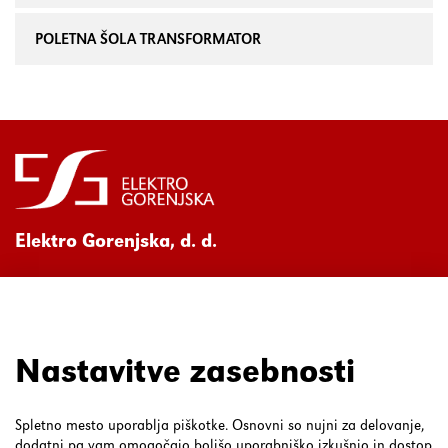
POLETNA ŠOLA TRANSFORMATOR
Elektro Gorenjska, d. d.
Ul. Mirka Vadnova 3a
4000 Kranj
080 30 19
Nastavitve zasebnosti
Spletno mesto uporablja piškotke. Osnovni so nujni za delovanje,
dodatni pa vam omogočajo boljšo uporabniško izkušnjo in dostop