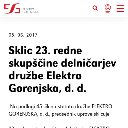
Bližnjice s tipkovnico
Ctrl+U
Prikaže možnosti dostopnosti
05. 06. 2017
Sklic 23. redne
Ctrl+Alt+K
Prikaže kazalo strani
skupščine delničarjev
Ctrl+Alt+V
Skoči na glavno vsebino
družbe Elektro
Gorenjska, d. d.
Ctrl+Alt+D
Vrne se na domačo stran
Esc
Zapre pojavno okno / meni
Na podlagi 45. člena statuta družbe ELEKTRO
GORENJSKA, d. d., predsednik uprave sklicuje
Tab
Premakne fokus na naslednji