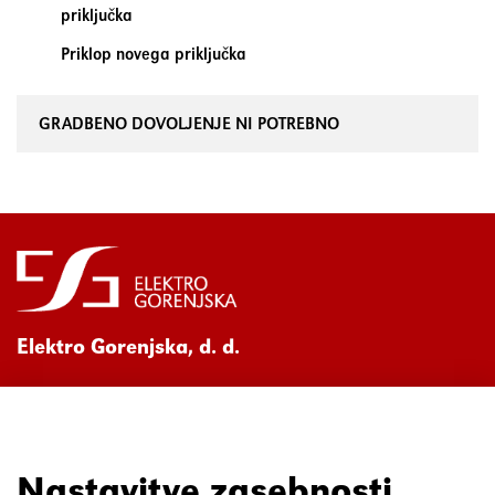
priključka
Priklop novega priključka
GRADBENO DOVOLJENJE NI POTREBNO
Elektro Gorenjska, d. d.
Ul. Mirka Vadnova 3a
4000 Kranj
080 30 19
Nastavitve zasebnosti