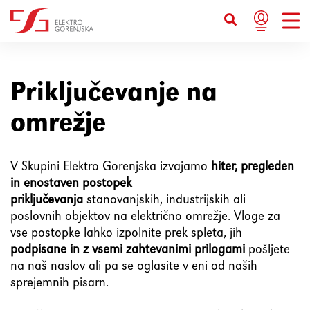
Bližnjice s tipkovnico
Ctrl+U
Prikaže možnosti dostopnosti
Priključevanje na
omrežje
Ctrl+Alt+K
Prikaže kazalo strani
V Skupini Elektro Gorenjska izvajamo
hiter, pregleden
Ctrl+Alt+V
Skoči na glavno vsebino
in enostaven postopek
priključevanja
stanovanjskih, industrijskih ali
Ctrl+Alt+D
Vrne se na domačo stran
poslovnih objektov na električno omrežje. Vloge za
vse postopke lahko izpolnite prek spleta, jih
podpisane in z vsemi zahtevanimi prilogami
pošljete
Esc
Zapre pojavno okno / meni
na naš naslov ali pa se oglasite v eni od naših
sprejemnih pisarn.
Tab
Premakne fokus na naslednji