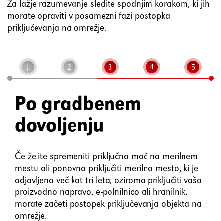
element
Za lažje razumevanje sledite spodnjim korakom, ki jih
morate opraviti v posamezni fazi postopka
priključevanja na omrežje.
Shift+Tab
Premakne fokus na prejšnji
element
Enter
Potrdi/klikne fokusiran
element
Po gradbenem
dovoljenju
Preslednica
Označi/odznači potrditveno
polje
Če želite spremeniti priključno moč na merilnem
mestu ali ponovno priključiti merilno mesto, ki je
odjavljeno več kot tri leta, oziroma priključiti vašo
proizvodno napravo, e-polnilnico ali hranilnik,
morate začeti postopek priključevanja objekta na
omrežje.