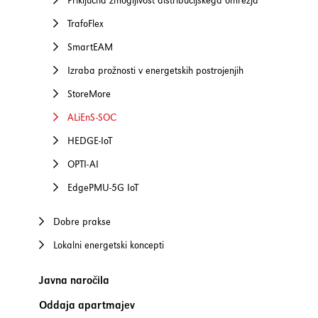
Priključna zmogljivost distribucijskega omrežja
TrafoFlex
SmartEAM
Izraba prožnosti v energetskih postrojenjih
StoreMore
ALiEnS-SOC
HEDGE-IoT
OPTI-AI
EdgePMU-5G IoT
Dobre prakse
Lokalni energetski koncepti
Javna naročila
Oddaja apartmajev