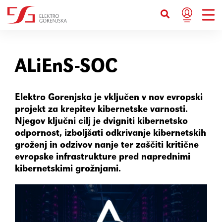
Bližnjice s tipkovnico
Ctrl+U
Prikaže možnosti dostopnosti
ALiEnS-SOC
Ctrl+Alt+K
Prikaže kazalo strani
Elektro Gorenjska je vključen v nov evropski
projekt za krepitev kibernetske varnosti.
Ctrl+Alt+V
Skoči na glavno vsebino
Njegov ključni cilj je dvigniti kibernetsko
odpornost, izboljšati odkrivanje kibernetskih
groženj in odzivov nanje ter zaščiti kritične
Ctrl+Alt+D
Vrne se na domačo stran
evropske infrastrukture pred naprednimi
kibernetskimi grožnjami.
Esc
Zapre pojavno okno / meni
Tab
Premakne fokus na naslednji