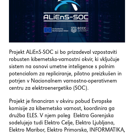
element
Shift+Tab
Premakne fokus na prejšnji
element
Enter
Potrdi/klikne fokusiran
Projekt ALiEnS-SOC si bo prizadeval vzpostaviti
element
robusten kibernetsko-varnostni okvir, ki vključuje
sistem na osnovi umetne inteligence s polnim
potencialom za repliciranje, pilotno preizkušen in
Preslednica
Označi/odznači potrditveno
potrjen v Nacionalnem varnostno-operativnem
polje
centru za elektroenergetiko (SOC).
Projekt je financiran v okviru pobud Evropske
komisije za kibernetsko varnost, koordinira ga
družba ELES. V njem poleg Elektra Gorenjska
sodelujejo tudi Elektro Celje, Elektro Ljubljana,
Elektro Maribor, Elektro Primorska, INFORMATIKA,