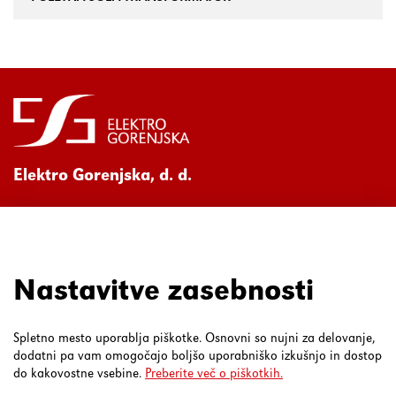
Elektro Gorenjska, d. d.
Ul. Mirka Vadnova 3a
4000 Kranj
080 30 19
Nastavitve zasebnosti
Spletno mesto uporablja piškotke. Osnovni so nujni za delovanje,
dodatni pa vam omogočajo boljšo uporabniško izkušnjo in dostop
do kakovostne vsebine.
Preberite več o piškotkih.