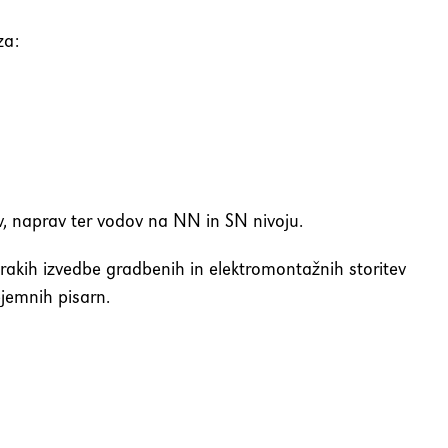
za:
ov, naprav ter vodov na NN in SN nivoju.
rakih izvedbe gradbenih in elektromontažnih storitev
ejemnih pisarn.