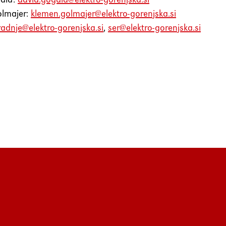
lmajer:
klemen.golmajer@elektro-gorenjska.si
radnje@elektro-gorenjska.si
,
ser@elektro-gorenjska.si