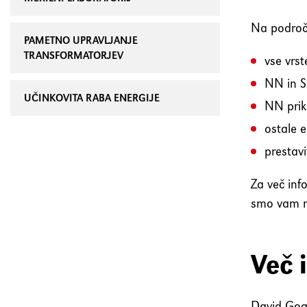
Na področj
PAMETNO UPRAVLJANJE
TRANSFORMATORJEV
vse vrst
NN in S
UČINKOVITA RABA ENERGIJE
NN prik
ostale 
prestavi
Za več inf
smo vam n
Več 
David Gog