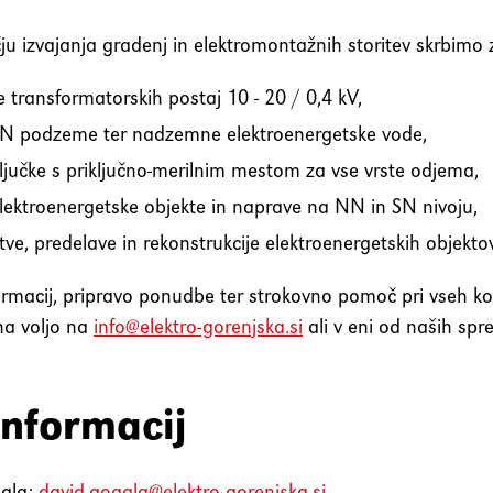
u izvajanja gradenj in elektromontažnih storitev skrbimo 
e transformatorskih postaj 10 - 20 / 0,4 kV,
N podzeme ter nadzemne elektroenergetske vode,
ljučke s priključno-merilnim mestom za vse vrste odjema,
elektroenergetske objekte in naprave na NN in SN nivoju,
tve, predelave in rekonstrukcije elektroenergetskih objekt
ormacij, pripravo ponudbe ter strokovno pomoč pri vseh ko
a voljo na
info@elektro-gorenjska.si
ali v eni od naših spr
informacij
ala:
david.gogala@elektro-gorenjska.si