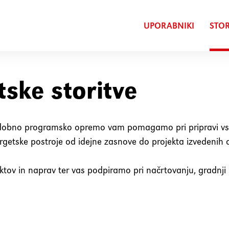
UPORABNIKI
STOR
tske storitve
 sodobno programsko opremo vam pomagamo pri pripravi vs
getske postroje od idejne zasnove do projekta izvedenih d
ov in naprav ter vas podpiramo pri načrtovanju, gradnji 