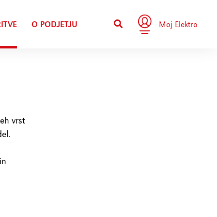
ITVE
O PODJETJU
Moj Elektro
eh vrst
el.
in