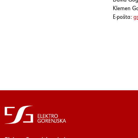
Klemen Go
E-pošta:
g