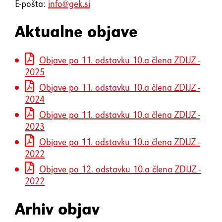
element
E-pošta:
info@gek.si
Aktualne objave
Shift+Tab
Premakne fokus na prejšnji
element
Objave po 11. odstavku 10.a člena ZDIJZ -
2025
Enter
Potrdi/klikne fokusiran
Objave po 11. odstavku 10.a člena ZDIJZ -
element
2024
Objave po 11. odstavku 10.a člena ZDIJZ -
Preslednica
Označi/odznači potrditveno
2023
polje
Objave po 11. odstavku 10.a člena ZDIJZ -
2022
Objave po 12. odstavku 10.a člena ZDIJZ -
2022
Arhiv objav