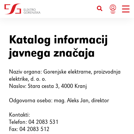
Bližnjice s tipkovnico
Ctrl+U
Prikaže možnosti dostopnosti
Katalog informacij
javnega značaja
Ctrl+Alt+K
Prikaže kazalo strani
Naziv organa: Gorenjske elektrarne, proizvodnja
Ctrl+Alt+V
Skoči na glavno vsebino
elektrike, d. o. o.
Naslov: Stara cesta 3, 4000 Kranj
Ctrl+Alt+D
Vrne se na domačo stran
Odgovorna oseba: mag. Aleks Jan, direktor
Esc
Zapre pojavno okno / meni
Kontakti:
Telefon: 04 2083 531
Tab
Premakne fokus na naslednji
Fax: 04 2083 512