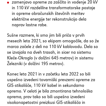
zamenjavo opreme za zaščito in vodenje 20 kV
in 110 kV razdelilne transformatorske postaje
in opreme obračunskih števčnih meritev
električne energije ter rekonstrukcijo dela
naprav lastne rabe.
Sušne razmere, ki smo jim bili priča v prvih
mesecih leta 2021, so ekipam omogočile, da so že
marca začele z deli na 110 kV kablovodu. Dela so
se izvajala na dveh trasah, in sicer na sistemu
Kleče-Okroglo (v dolžini 645 metrov) in sistemu
Železniki (v dolžini 195 metrov).
Konec leta 2021 in v začetku leta 2022 so bili
uspešno izvedeni tovarniški prevzemi opreme za
GIS-stikališče, 110 kV kabel in sekundarno
opremo. V celoti je bila zmontirana tehnološka
oprema, prav tako so bili uspešno izvedeni
visokonapetostni preizkusi GIS-stikališča in