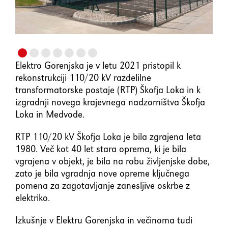
element
Shift+Tab
Premakne fokus na prejšnji
element
Elektro Gorenjska je v letu 2021 pristopil k
rekonstrukciji 110/20 kV razdelilne
Enter
Potrdi/klikne fokusiran
transformatorske postaje (RTP) Škofja Loka in k
element
izgradnji novega krajevnega nadzorništva Škofja
Loka in Medvode.
Preslednica
Označi/odznači potrditveno
RTP 110/20 kV Škofja Loka je bila zgrajena leta
polje
1980. Več kot 40 let stara oprema, ki je bila
vgrajena v objekt, je bila na robu življenjske dobe,
zato je bila vgradnja nove opreme ključnega
pomena za zagotavljanje zanesljive oskrbe z
elektriko.
Izkušnje v Elektru Gorenjska in večinoma tudi