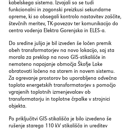
kabelskega sistema. Izvajali so se tudi
funkcionalni in zagonski preizkusi sekundarne
opreme, ki so obsegali kontrolo nastavitev zaščite,
števčnih meritev, TK-povezav ter komunikacijo do
centra vodenja Elektra Gorenjska in ELES-a.
Do sredine julija je bil izveden še ločen premik
obeh transformatorjev na novo lokacijo, saj sta
morala za preklop na novo GIS-stikališče in
nemoteno napajanje območja Škofje Loke
obratovati ločeno na starem in novem sistemu.
Za ogrevanje prostorov bo uporabljena odvečna
toplota energetskih transformatorjev s pomočjo
vgrajenih toplotnih izmenjevalcev ob
transformatorju in toplotne črpalke v strojnici
objekta.
Po priključitvi GIS-stikališča je bilo izvedeno še
rušenje starega 110 kV stikališča in ureditev