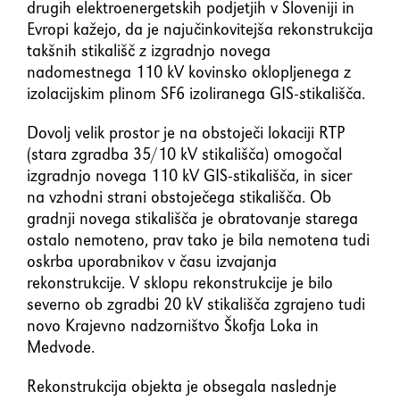
drugih elektroenergetskih podjetjih v Sloveniji in
Evropi kažejo, da je najučinkovitejša rekonstrukcija
takšnih stikališč z izgradnjo novega
nadomestnega 110 kV kovinsko oklopljenega z
izolacijskim plinom SF6 izoliranega GIS-stikališča.
Dovolj velik prostor je na obstoječi lokaciji RTP
(stara zgradba 35/10 kV stikališča) omogočal
izgradnjo novega 110 kV GIS-stikališča, in sicer
na vzhodni strani obstoječega stikališča. Ob
gradnji novega stikališča je obratovanje starega
ostalo nemoteno, prav tako je bila nemotena tudi
oskrba uporabnikov v času izvajanja
rekonstrukcije. V sklopu rekonstrukcije je bilo
severno ob zgradbi 20 kV stikališča zgrajeno tudi
novo Krajevno nadzorništvo Škofja Loka in
Medvode.
Rekonstrukcija objekta je obsegala naslednje