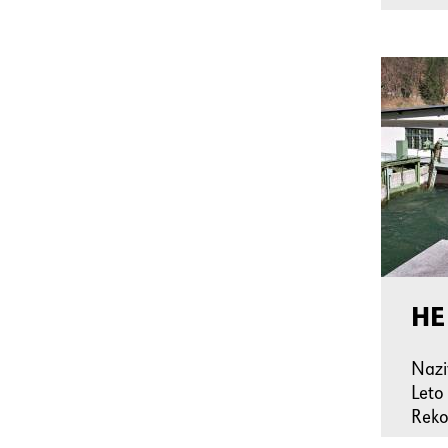
HE
Naz
Leto
Reko