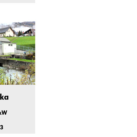
oka
 kW
3