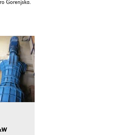
tro Gorenjska.
 kW