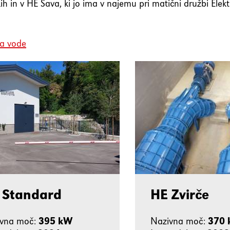
kih in v HE Sava, ki jo ima v najemu pri matični družbi Elek
ja vode
 Standard
HE Zvirče
ivna moč:
395 kW
Nazivna moč:
370