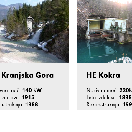
 Kranjska Gora
HE Kokra
ivna moč:
140 kW
Nazivna moč:
220
 izdelave:
1915
Leto izdelave:
1898
nstrukcija:
1988
Rekonstrukcija:
199