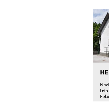
HE
Naz
Leto
Reko