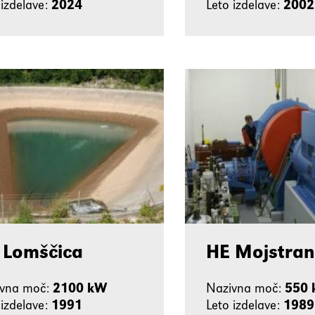
 izdelave:
2024
Leto izdelave:
2002
 Lomščica
HE Mojstra
ivna moč:
2100 kW
Nazivna moč:
550
 izdelave:
1991
Leto izdelave:
1989