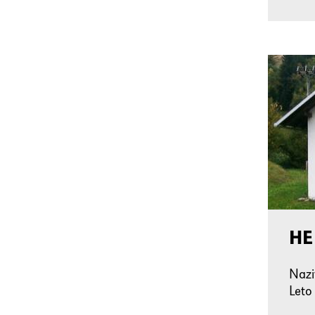
HE
Naz
Leto