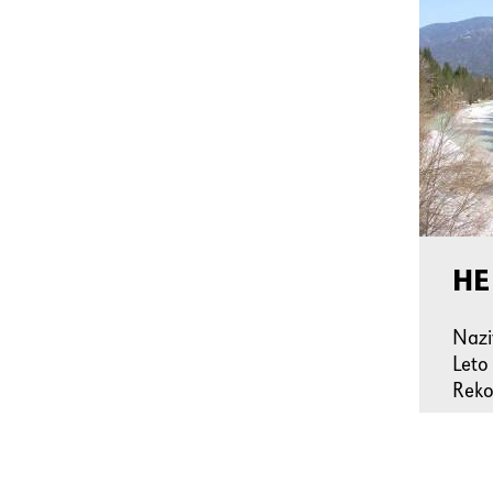
HE
Naz
Leto
Reko