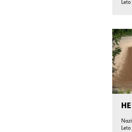
Leto
HE
Naz
Leto