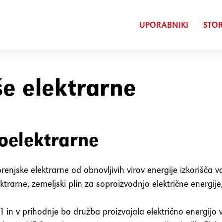
UPORABNIKI
STOR
e elektrarne
oelektrarne
enjske elektrarne od obnovljivih virov energije izkorišča v
ktrarne, zemeljski plin za soproizvodnjo električne energij
1 in v prihodnje bo družba proizvajala električno energijo