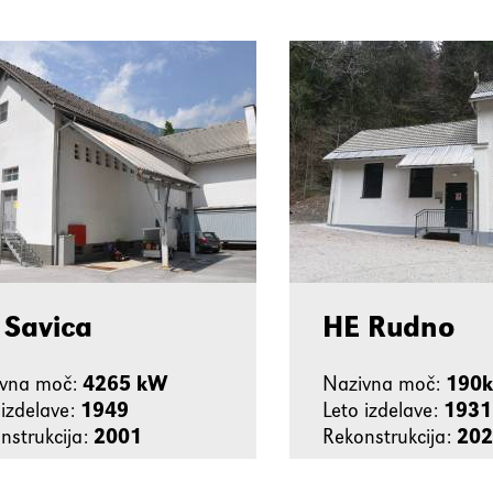
 Savica
HE Rudno
ivna moč:
4265 kW
Nazivna moč:
190
 izdelave:
1949
Leto izdelave:
1931
nstrukcija:
2001
Rekonstrukcija:
202