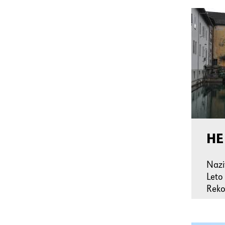
HE
Naz
Leto
Reko