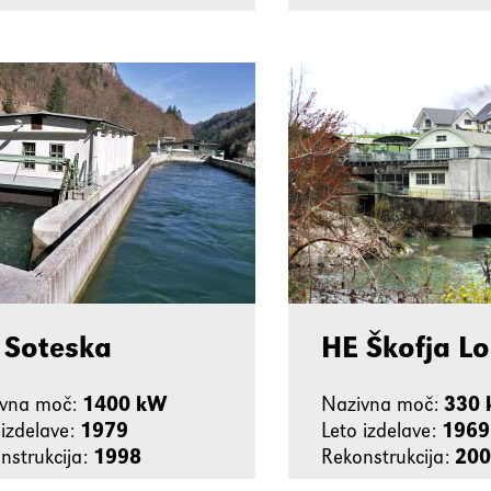
 Soteska
HE Škofja L
ivna moč:
1400 kW
Nazivna moč:
330
 izdelave:
1979
Leto izdelave:
1969
nstrukcija:
1998
Rekonstrukcija:
200