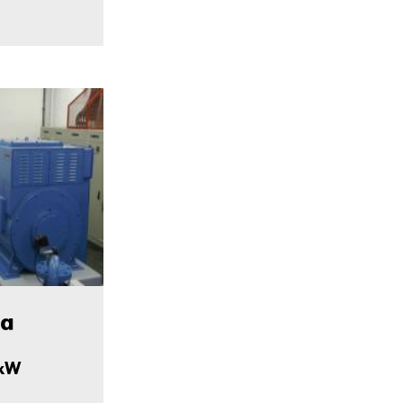
na
 kW