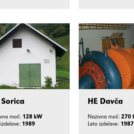
 Sorica
HE Davča
ivna moč:
128 kW
Nazivna moč:
270
 izdelave:
1989
Leto izdelave:
1987