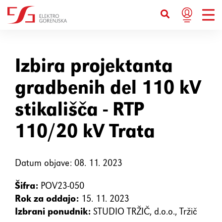
Bližnjice s tipkovnico
Ctrl+U
Prikaže možnosti dostopnosti
Izbira projektanta
gradbenih del 110 kV
Ctrl+Alt+K
Prikaže kazalo strani
stikališča - RTP
Ctrl+Alt+V
Skoči na glavno vsebino
110/20 kV Trata
Ctrl+Alt+D
Vrne se na domačo stran
Datum objave: 08. 11. 2023
Esc
Zapre pojavno okno / meni
Šifra:
POV23-050
Rok za oddajo:
15. 11. 2023
Tab
Premakne fokus na naslednji
Izbrani ponudnik:
STUDIO TRŽIČ, d.o.o., Tržič