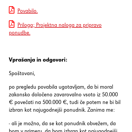
element
Povabilo.
Shift+Tab
Premakne fokus na prejšnji
Priloga; Projektna naloga za pripravo
element
ponudbe.
Enter
Potrdi/klikne fokusiran
element
Vprašanja in odgovori:
Preslednica
Spoštovani,
Označi/odznači potrditveno
polje
po pregledu povabila ugotavljam, da bi moral
zakonsko določeno zavarovalno vsoto iz 50.000
€ povečati na 500.000 €, tudi če potem ne bi bil
izbran kot najugodnejši ponudnik. Zanima me:
- ali je možno, da se kot ponudnik obvežem, da
bom v primeru, da bom izbran kot najugodnejši