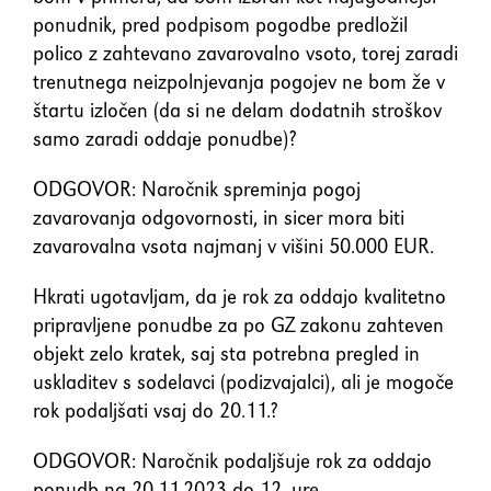
ponudnik, pred podpisom pogodbe predložil
polico z zahtevano zavarovalno vsoto, torej zaradi
trenutnega neizpolnjevanja pogojev ne bom že v
štartu izločen (da si ne delam dodatnih stroškov
samo zaradi oddaje ponudbe)?
ODGOVOR: Naročnik spreminja pogoj
zavarovanja odgovornosti, in sicer mora biti
zavarovalna vsota najmanj v višini 50.000 EUR.
Hkrati ugotavljam, da je rok za oddajo kvalitetno
pripravljene ponudbe za po GZ zakonu zahteven
objekt zelo kratek, saj sta potrebna pregled in
uskladitev s sodelavci (podizvajalci), ali je mogoče
rok podaljšati vsaj do 20.11.?
ODGOVOR: Naročnik podaljšuje rok za oddajo
ponudb na 20.11.2023 do 12. ure.