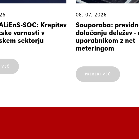
026
08. 07. 2026
 ALiEnS-SOC: Krepitev
Souporaba: previdn
ske varnosti v
določanju deležev - 
skem sektorju
uporabnikom z net
meteringom
I VEČ
PREBERI VEČ