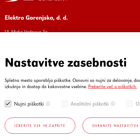
Elektro Gorenjska, d. d.
Ul. Mirka Vadnova 3a
4000 Kranj
080 30 19
Nastavitve zasebnosti
Spletno mesto uporablja piškotke. Osnovni so nujni za delovanje, 
izkušnjo in dostop do kakovostne vsebine.
Preberite več o piškotkih.
Nujni piškotki
Analitični piškotki
Og
IZBERITE VSE IN ZAPRITE
SHRANITE NASTAVITVE
Pravna obvestila