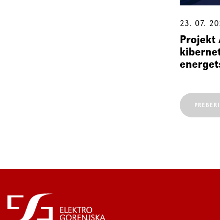
23. 07. 2
Projekt
kibernet
energet
PREBER