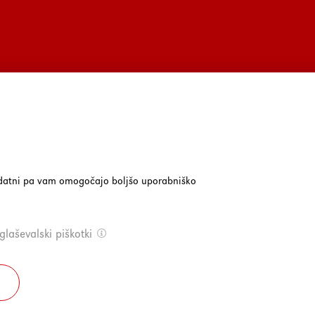
dodatni pa vam omogočajo boljšo uporabniško
laševalski piškotki
/
Politika zasebnosti
/
Piškotki
/
© 2026 Elektro Gorenjska, d.d.
/
P