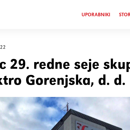
UPORABNIKI
STOR
022
ic 29. redne seje sk
ktro Gorenjska, d. d.