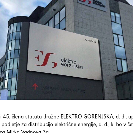
 45. člena statuta družbe ELEKTRO GORENJSKA, d. d., upra
podjetje za distribucijo električne energije, d. d., ki bo v 
ica Mirka Vadnova 3a.