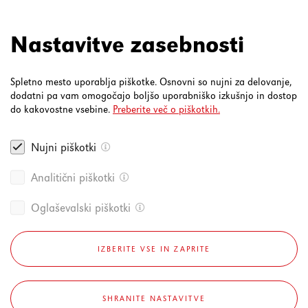
4000 Kranj
080 30 19
Nastavitve zasebnosti
Spletno mesto uporablja piškotke. Osnovni so nujni za delovanje,
dodatni pa vam omogočajo boljšo uporabniško izkušnjo in dostop
do kakovostne vsebine.
Preberite več o piškotkih.
Nujni piškotki
Analitični piškotki
Oglaševalski piškotki
IZBERITE VSE IN ZAPRITE
Pravna obvestila
/
Politika zasebnosti
/
Piškotki
/
© 2026
SHRANITE NASTAVITVE