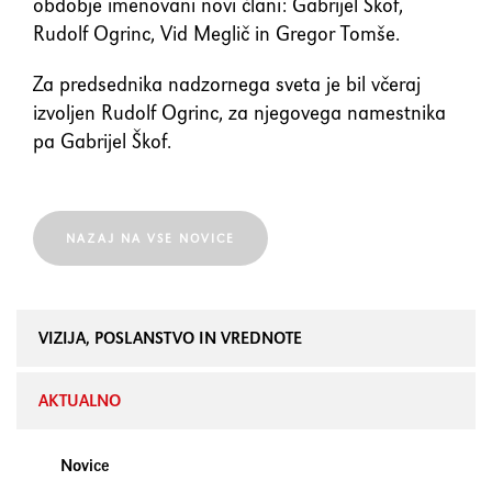
obdobje imenovani novi člani: Gabrijel Škof,
element
Rudolf Ogrinc, Vid Meglič in Gregor Tomše.
Shift+Tab
Premakne fokus na prejšnji
Za predsednika nadzornega sveta je bil včeraj
element
izvoljen Rudolf Ogrinc, za njegovega namestnika
pa Gabrijel Škof.
Enter
Potrdi/klikne fokusiran
element
NAZAJ NA VSE NOVICE
Preslednica
Označi/odznači potrditveno
polje
VIZIJA, POSLANSTVO IN VREDNOTE
AKTUALNO
Novice