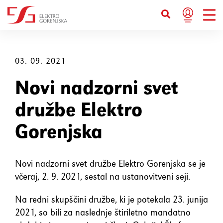
Bližnjice s tipkovnico
Ctrl+U
Prikaže možnosti dostopnosti
03. 09. 2021
Novi nadzorni svet
Ctrl+Alt+K
Prikaže kazalo strani
družbe Elektro
Ctrl+Alt+V
Skoči na glavno vsebino
Gorenjska
Ctrl+Alt+D
Vrne se na domačo stran
Novi nadzorni svet družbe Elektro Gorenjska se je
včeraj, 2. 9. 2021, sestal na ustanovitveni seji.
Esc
Zapre pojavno okno / meni
Na redni skupščini družbe, ki je potekala 23. junija
Tab
Premakne fokus na naslednji
2021, so bili za naslednje štiriletno mandatno