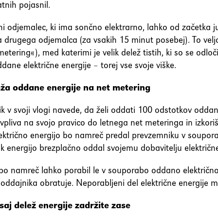
tnih pojasnil.
ni odjemalec, ki ima sončno elektrarno, lahko od začetka j
 drugega odjemalca (za vsakih 15 minut posebej). To velja 
metering«), med katerimi je velik delež tistih, ki so se odl
dane električne energije – torej vse svoje viške.
eža oddane energije na net metering
k v svoji vlogi navede, da želi oddati 100 odstotkov oddane
vpliva na svojo pravico do letnega net meteringa in izkoriš
ktrično energijo bo namreč predal prevzemniku v souporabi 
k energijo brezplačno oddal svojemu dobavitelju električne
bo namreč lahko porabil le v souporabo oddano električno e
 oddajnika obratuje. Neporabljeni del električne energije
saj delež energije zadržite zase