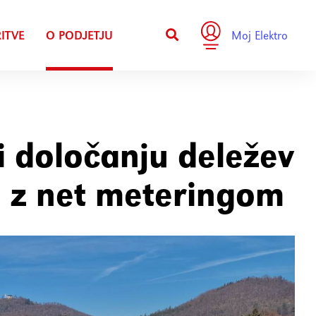
ITVE
O PODJETJU
Moj Elektro
i določanju deležev
m z net meteringom