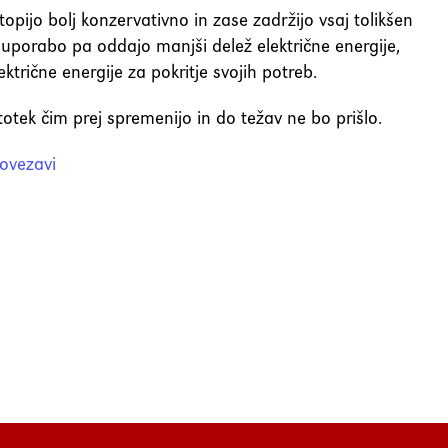
ijo bolj konzervativno in zase zadržijo vsaj tolikšen
souporabo pa oddajo manjši delež električne energije,
ektrične energije za pokritje svojih potreb.
stotek čim prej spremenijo in do težav ne bo prišlo.
ovezavi