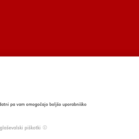
dodatni pa vam omogočajo boljšo uporabniško
laševalski piškotki