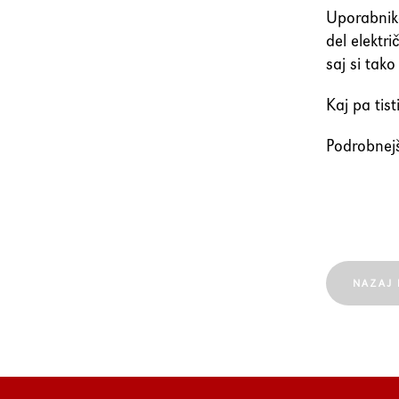
Uporabniko
del elektr
saj si tako
Kaj pa tis
Podrobnejš
NAZAJ 