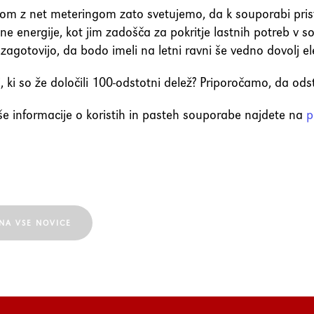
m z net meteringom zato svetujemo, da k souporabi pristop
ične energije, kot jim zadošča za pokritje lastnih potreb v 
 zagotovijo, da bodo imeli na letni ravni še vedno dovolj el
ti, ki so že določili 100-odstotni delež? Priporočamo, da od
e informacije o koristih in pasteh souporabe najdete na
p
NA VSE NOVICE