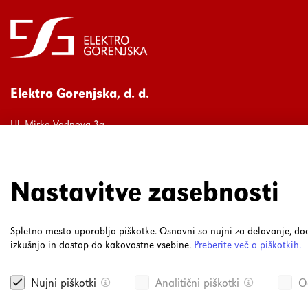
Elektro Gorenjska, d. d.
Ul. Mirka Vadnova 3a
4000 Kranj
080 30 19
Nastavitve zasebnosti
Spletno mesto uporablja piškotke. Osnovni so nujni za delovanje, 
izkušnjo in dostop do kakovostne vsebine.
Preberite več o piškotkih.
Nujni piškotki
Analitični piškotki
Og