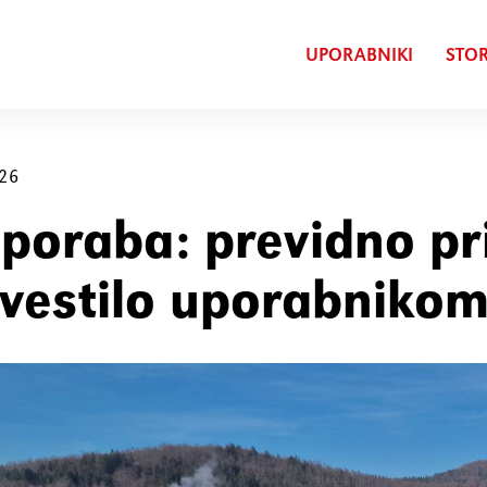
UPORABNIKI
STOR
026
poraba: previdno pr
bvestilo uporabniko