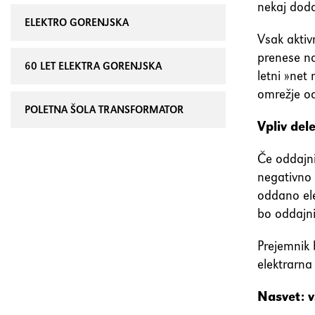
nekaj doda
ELEKTRO GORENJSKA
Vsak aktiv
prenese na
60 LET ELEKTRA GORENJSKA
letni »net 
omrežje od
POLETNA ŠOLA TRANSFORMATOR
Vpliv del
Če oddajni
negativno 
oddano ele
bo oddajni
Prejemnik 
elektrarna
Nasvet: v