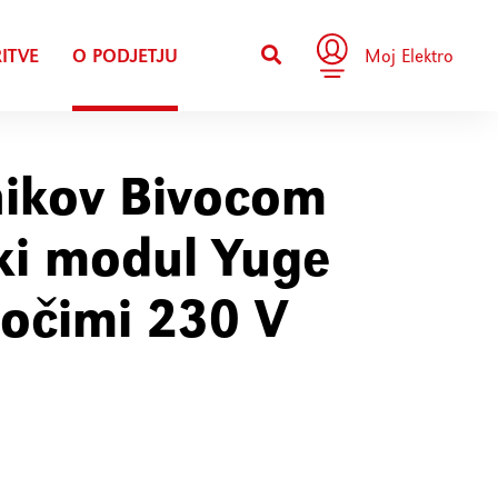
ITVE
O PODJETJU
Moj Elektro
nikov Bivocom
ki modul Yuge
očimi 230 V