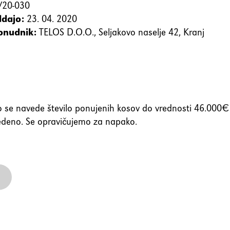
20-030
ddajo:
23. 04. 2020
onudnik:
TELOS D.O.O., Seljakovo naselje 42, Kranj
ovabil
se navede število ponujenih kosov do vrednosti 46.000€
edeno. Se opravičujemo za napako.