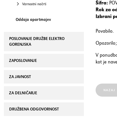
Šifra:
POV
Varnostni načrti
Rok za o
Izbrani p
Oddaja apartmajev
P
POSLOVANJE DRUŽBE ELEKTRO
Opozorilo;
GORENJSKA
V ponudbo 
ZAPOSLOVANJE
kot je nav
ZA JAVNOST
NAZAJ
ZA DELNIČARJE
DRUŽBENA ODGOVORNOST