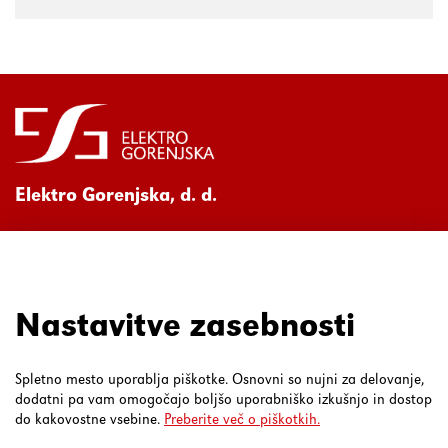
Elektro Gorenjska, d. d.
Ul. Mirka Vadnova 3a
4000 Kranj
080 30 19
Nastavitve zasebnosti
Spletno mesto uporablja piškotke. Osnovni so nujni za delovanje,
dodatni pa vam omogočajo boljšo uporabniško izkušnjo in dostop
do kakovostne vsebine.
Preberite več o piškotkih.