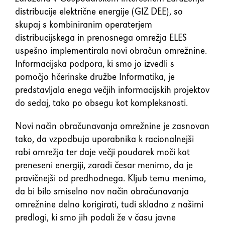
distribucije električne energije (GIZ DEE), so
skupaj s kombiniranim operaterjem
distribucijskega in prenosnega omrežja ELES
uspešno implementirala novi obračun omrežnine.
Informacijska podpora, ki smo jo izvedli s
pomočjo hčerinske družbe Informatika, je
predstavljala enega večjih informacijskih projektov
do sedaj, tako po obsegu kot kompleksnosti.
Novi način obračunavanja omrežnine je zasnovan
tako, da vzpodbuja uporabnika k racionalnejši
rabi omrežja ter daje večji poudarek moči kot
preneseni energiji, zaradi česar menimo, da je
pravičnejši od predhodnega. Kljub temu menimo,
da bi bilo smiselno nov način obračunavanja
omrežnine delno korigirati, tudi skladno z našimi
predlogi, ki smo jih podali že v času javne