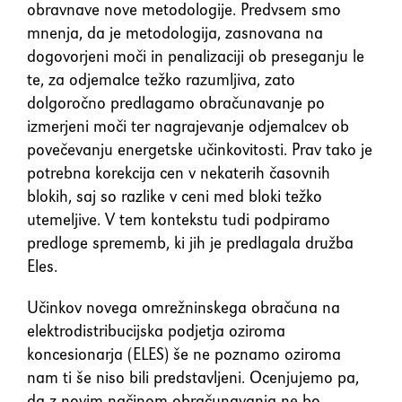
obravnave nove metodologije. Predvsem smo
mnenja, da je metodologija, zasnovana na
dogovorjeni moči in penalizaciji ob preseganju le
te, za odjemalce težko razumljiva, zato
dolgoročno predlagamo obračunavanje po
izmerjeni moči ter nagrajevanje odjemalcev ob
povečevanju energetske učinkovitosti. Prav tako je
potrebna korekcija cen v nekaterih časovnih
blokih, saj so razlike v ceni med bloki težko
utemeljive. V tem kontekstu tudi podpiramo
predloge sprememb, ki jih je predlagala družba
Eles.
Učinkov novega omrežninskega obračuna na
elektrodistribucijska podjetja oziroma
koncesionarja (ELES) še ne poznamo oziroma
nam ti še niso bili predstavljeni. Ocenjujemo pa,
da z novim načinom obračunavanja ne bo