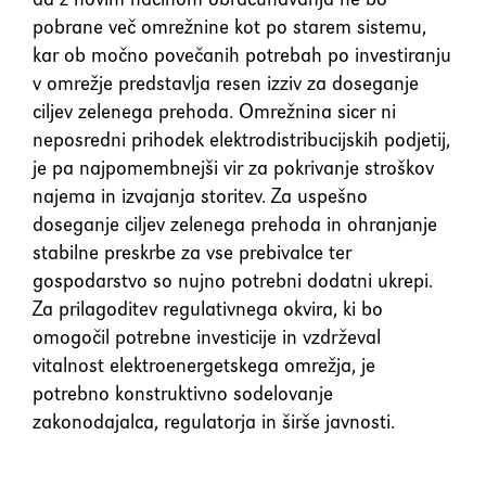
pobrane več omrežnine kot po starem sistemu,
kar ob močno povečanih potrebah po investiranju
v omrežje predstavlja resen izziv za doseganje
ciljev zelenega prehoda. Omrežnina sicer ni
neposredni prihodek elektrodistribucijskih podjetij,
je pa najpomembnejši vir za pokrivanje stroškov
najema in izvajanja storitev. Za uspešno
doseganje ciljev zelenega prehoda in ohranjanje
stabilne preskrbe za vse prebivalce ter
gospodarstvo so nujno potrebni dodatni ukrepi.
Za prilagoditev regulativnega okvira, ki bo
omogočil potrebne investicije in vzdrževal
vitalnost elektroenergetskega omrežja, je
potrebno konstruktivno sodelovanje
zakonodajalca, regulatorja in širše javnosti.