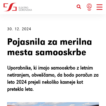
Bližnjice s tipkovnico
Ctrl+U
Prikaže možnosti dostopnosti
30. 12. 2024
Pojasnila za merilna
Ctrl+Alt+K
Prikaže kazalo strani
mesta samooskrbe
Ctrl+Alt+V
Skoči na glavno vsebino
Uporabnike, ki imajo samooskrbo z letnim
Ctrl+Alt+D
Vrne se na domačo stran
netiranjem, obveščamo, da bodo poračun za
leto 2024 prejeli nekoliko kasneje kot
Esc
Zapre pojavno okno / meni
pretekla leta.
Tab
Premakne fokus na naslednji