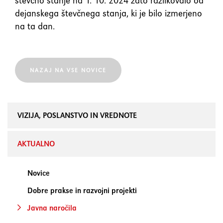
števčno stanje na 1. 10. 2024 zato razlikovalo od
dejanskega števčnega stanja, ki je bilo izmerjeno
na ta dan.
NAZAJ NA VSE NOVICE
VIZIJA, POSLANSTVO IN VREDNOTE
AKTUALNO
Novice
Dobre prakse in razvojni projekti
Javna naročila