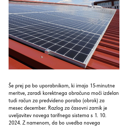
element
Shift+Tab
Premakne fokus na prejšnji
element
Enter
Potrdi/klikne fokusiran
element
Preslednica
Označi/odznači potrditveno
polje
Še prej pa bo uporabnikom, ki imajo 15-minutne
meritve, zaradi korektnega obračuna moči izdelan
tudi račun za predvideno porabo (obrok) za
mesec december. Razlog za časovni zamik je
uveljavitev novega tarifnega sistema s 1. 10.
2024. Z namenom, da bo uvedba novega