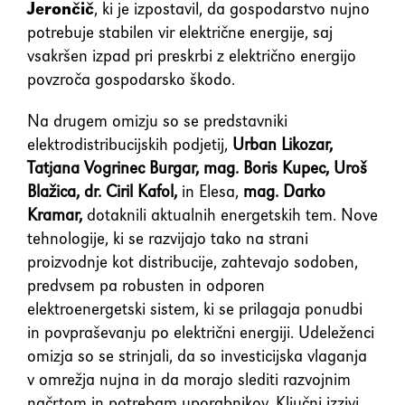
Jerončič
, ki je izpostavil, da gospodarstvo nujno
potrebuje stabilen vir električne energije, saj
vsakršen izpad pri preskrbi z električno energijo
povzroča gospodarsko škodo.
Na drugem omizju so se predstavniki
elektrodistribucijskih podjetij,
Urban Likozar,
Tatjana Vogrinec Burgar, mag. Boris Kupec, Uroš
Blažica, dr. Ciril Kafol,
in Elesa,
mag. Darko
Kramar,
dotaknili aktualnih energetskih tem. Nove
tehnologije, ki se razvijajo tako na strani
proizvodnje kot distribucije, zahtevajo sodoben,
predvsem pa robusten in odporen
elektroenergetski sistem, ki se prilagaja ponudbi
in povpraševanju po električni energiji. Udeleženci
omizja so se strinjali, da so investicijska vlaganja
v omrežja nujna in da morajo slediti razvojnim
načrtom in potrebam uporabnikov. Ključni izzivi