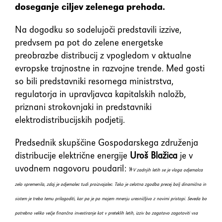
doseganje ciljev zelenega prehoda.
Na dogodku so sodelujoči predstavili izzive,
predvsem pa pot do zelene energetske
preobrazbe distribucij z vpogledom v aktualne
evropske trajnostne in razvojne trende. Med gosti
so bili predstavniki resornega ministrstva,
regulatorja in upravljavca kapitalskih naložb,
priznani strokovnjaki in predstavniki
elektrodistribucijskih podjetij.
Predsednik skupščine Gospodarskega združenja
distribucije električne energije
Uroš Blažica
je v
uvodnem nagovoru poudaril: »
V zadnjih letih se je vloga odjemalca
zelo spremenila, zdaj je odjemalec tudi proizvajalec. Tako je celotna zgodba precej bolj dinamična in
sistem je treba temu prilagoditi, kar pa je po mojem mnenju uresničljivo z novimi pristopi. Seveda bo
potrebno veliko večje finančno investiranje kot v preteklih letih, izziv bo zagotovo zagotoviti vsa