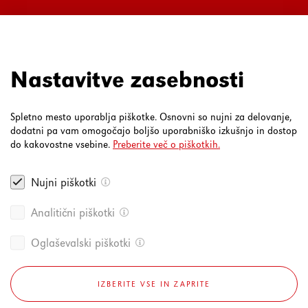
Ul. Mirka Vadnova 3a
4000 Kranj
080 30 19
Nastavitve zasebnosti
Spletno mesto uporablja piškotke. Osnovni so nujni za delovanje,
dodatni pa vam omogočajo boljšo uporabniško izkušnjo in dostop
do kakovostne vsebine.
Preberite več o piškotkih.
Nujni piškotki
Analitični piškotki
Oglaševalski piškotki
IZBERITE VSE IN ZAPRITE