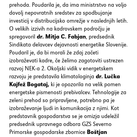
prehoda. Poudarila je, da ima ministrstvo na voljo
dovolj nepovratnih sredstev za spodbujanje
investicij v distribucijsko omrežje v naslednjih letih.
O velikih izzivih na kadrovskem področju je
spregovoril
dr. Mitja C. Fabjan
, predsednik
Sindikata delavcev dejavnosti energetike Slovenije.
Poudaril je, da bi morali že zdaj začeti
izobraževati kadre, če želimo zagotoviti ustrezen
razvoj NEK-a 2. Okoljski vidik v energetskem
razvoju je predstavila klimatologinja
dr. Lučka
Kajfež Bogataj,
ki je opozorila na velik pomen
energetske pismenosti prebivalcev. Tehnologije za
zeleni prehod so pripravljene, potrebno pa je
izobraževanje ljudi in komunikacija z njimi. Kot
predstavnik gospodarstva se je omizja udeležil
predsednik upravnega odbora GZS Severno
Primorske gospodarske zbornice
Boštjan