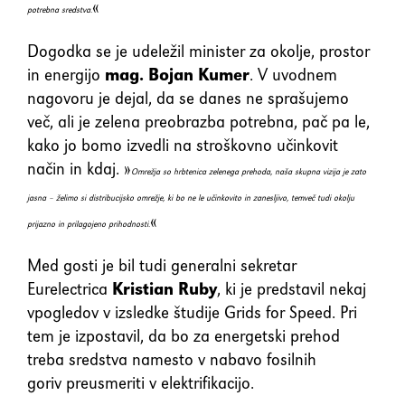
«
potrebna sredstva.
Dogodka se je udeležil minister za okolje, prostor
in energijo
mag. Bojan Kumer
. V uvodnem
nagovoru je dejal, da se danes ne sprašujemo
več, ali je zelena preobrazba potrebna, pač pa le,
kako jo bomo izvedli na stroškovno učinkovit
način in kdaj. »
Omrežja so hrbtenica zelenega prehoda, naša skupna vizija je zato
jasna – želimo si distribucijsko omrežje, ki bo ne le učinkovito in zanesljivo, temveč tudi okolju
«
prijazno in prilagojeno prihodnosti.
Med gosti je bil tudi generalni sekretar
Eurelectrica
Kristian Ruby
, ki je predstavil nekaj
vpogledov v izsledke študije Grids for Speed. Pri
tem je izpostavil, da bo za energetski prehod
treba sredstva namesto v nabavo fosilnih
goriv preusmeriti v elektrifikacijo.