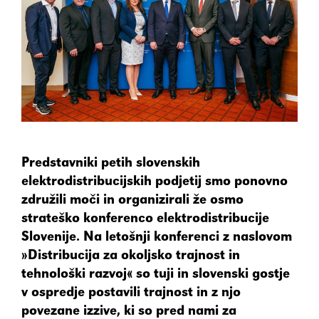
element
Shift+Tab
Premakne fokus na prejšnji
element
Enter
Potrdi/klikne fokusiran
element
Predstavniki petih slovenskih
Preslednica
Označi/odznači potrditveno
elektrodistribucijskih podjetij smo ponovno
polje
združili moči in organizirali že osmo
strateško konferenco elektrodistribucije
Slovenije. Na letošnji konferenci z naslovom
»Distribucija za okoljsko trajnost in
tehnološki razvoj
«
so tuji in slovenski gostje
v ospredje postavili trajnost in z njo
povezane izzive, ki so pred nami za