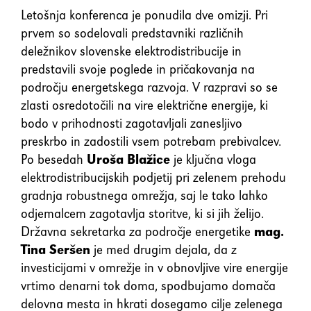
Letošnja konferenca je ponudila dve omizji. Pri
prvem so sodelovali predstavniki različnih
deležnikov slovenske elektrodistribucije in
predstavili svoje poglede in pričakovanja na
področju energetskega razvoja. V razpravi so se
zlasti osredotočili na vire električne energije, ki
bodo v prihodnosti zagotavljali zanesljivo
preskrbo in zadostili vsem potrebam prebivalcev.
Po besedah
Uroša Blažice
je ključna vloga
elektrodistribucijskih podjetij pri zelenem prehodu
gradnja robustnega omrežja, saj le tako lahko
odjemalcem zagotavlja storitve, ki si jih želijo.
Državna sekretarka za področje energetike
mag.
Tina Seršen
je med drugim dejala, da z
investicijami v omrežje in v obnovljive vire energije
vrtimo denarni tok doma, spodbujamo domača
delovna mesta in hkrati dosegamo cilje zelenega