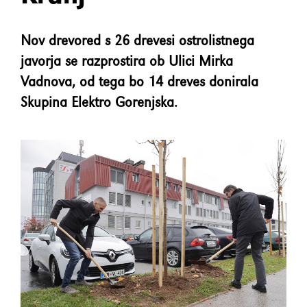
element
Nov drevored s 26 drevesi ostrolistnega
Shift+Tab
Premakne fokus na prejšnji
javorja se razprostira ob Ulici Mirka
element
Vadnova, od tega bo 14 dreves donirala
Skupina Elektro Gorenjska.
Enter
Potrdi/klikne fokusiran
element
Preslednica
Označi/odznači potrditveno
polje