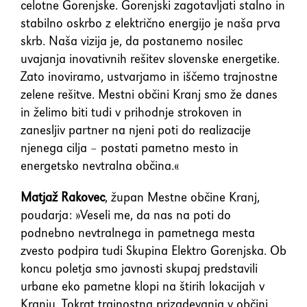
celotne Gorenjske. Gorenjski zagotavljati stalno in
stabilno oskrbo z električno energijo je naša prva
skrb. Naša vizija je, da postanemo nosilec
uvajanja inovativnih rešitev slovenske energetike.
Zato inoviramo, ustvarjamo in iščemo trajnostne
zelene rešitve. Mestni občini Kranj smo že danes
in želimo biti tudi v prihodnje strokoven in
zanesljiv partner na njeni poti do realizacije
njenega cilja – postati pametno mesto in
energetsko nevtralna občina.«
Matjaž Rakovec
, župan Mestne občine Kranj,
poudarja: »Veseli me, da nas na poti do
podnebno nevtralnega in pametnega mesta
zvesto podpira tudi Skupina Elektro Gorenjska. Ob
koncu poletja smo javnosti skupaj predstavili
urbane eko pametne klopi na štirih lokacijah v
Kranju. Tokrat trajnostna prizadevanja v občini