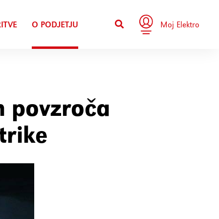
ITVE
O PODJETJU
Moj Elektro
m povzroča
trike