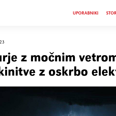
UPORABNIKI
STOR
023
rje z močnim vetro
kinitve z oskrbo elek