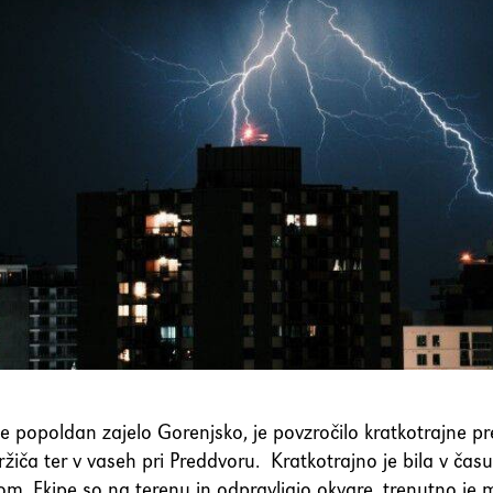
je popoldan zajelo Gorenjsko, je povzročilo kratkotrajne pre
ržiča ter v vaseh pri Preddvoru. Kratkotrajno je bila v času
m. Ekipe so na terenu in odpravljajo okvare, trenutno je