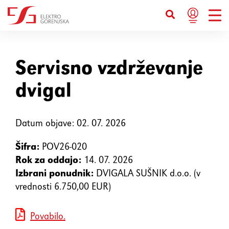
Bližnjice s tipkovnico
Ctrl+U
Prikaže možnosti dostopnosti
Servisno vzdrževanje
dvigal
Ctrl+Alt+K
Prikaže kazalo strani
Ctrl+Alt+V
Datum objave: 02. 07. 2026
Skoči na glavno vsebino
Šifra:
POV26-020
Ctrl+Alt+D
Vrne se na domačo stran
Rok za oddajo:
14. 07. 2026
Izbrani ponudnik:
DVIGALA SUŠNIK d.o.o. (v
Esc
Zapre pojavno okno / meni
vrednosti 6.750,00 EUR)
Povabilo.
Tab
Premakne fokus na naslednji