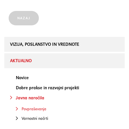
element
Shift+Tab
Premakne fokus na prejšnji
NAZAJ
element
VIZIJA, POSLANSTVO IN VREDNOTE
Enter
Potrdi/klikne fokusiran
element
AKTUALNO
Preslednica
Označi/odznači potrditveno
Novice
polje
Dobre prakse in razvojni projekti
Javna naročila
Povpraševanja
Varnostni načrti