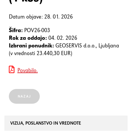
element
Datum objave: 28. 01. 2026
Shift+Tab
Premakne fokus na prejšnji
element
Šifra:
POV26-003
Rok za oddajo:
04. 02. 2026
Izbrani ponudnik:
GEOSERVIS d.o.o., Ljubljana
Enter
Potrdi/klikne fokusiran
(v vrednosti 23.440,30 EUR)
element
Povabilo.
Preslednica
Označi/odznači potrditveno
polje
NAZAJ
VIZIJA, POSLANSTVO IN VREDNOTE