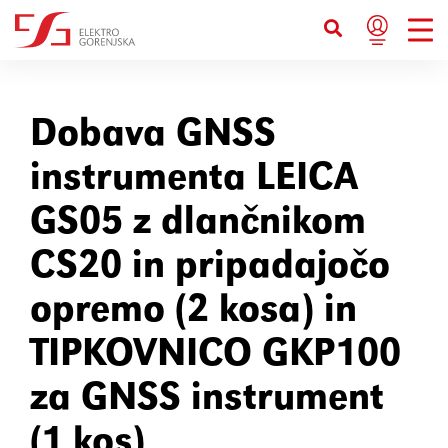
Bližnjice s tipkovnico
Ctrl+U
Prikaže možnosti dostopnosti
Dobava GNSS
instrumenta LEICA
Ctrl+Alt+K
Prikaže kazalo strani
GS05 z dlančnikom
Ctrl+Alt+V
Skoči na glavno vsebino
CS20 in pripadajočo
opremo (2 kosa) in
Ctrl+Alt+D
Vrne se na domačo stran
TIPKOVNICO GKP100
Esc
Zapre pojavno okno / meni
za GNSS instrument
Tab
Premakne fokus na naslednji
(1 kos)