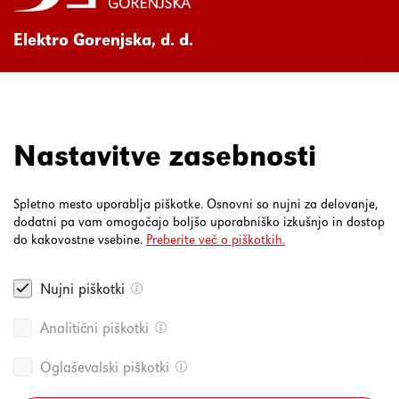
Elektro Gorenjska, d. d.
Ul. Mirka Vadnova 3a
4000 Kranj
080 30 19
Nastavitve zasebnosti
Spletno mesto uporablja piškotke. Osnovni so nujni za delovanje,
dodatni pa vam omogočajo boljšo uporabniško izkušnjo in dostop
do kakovostne vsebine.
Preberite več o piškotkih.
Nujni piškotki
Analitični piškotki
Oglaševalski piškotki