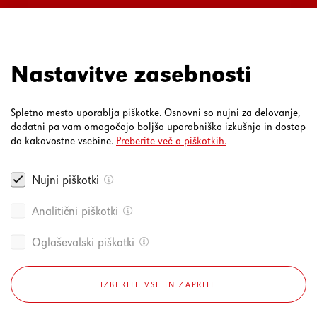
Ul. Mirka Vadnova 3a
4000 Kranj
080 30 19
Nastavitve zasebnosti
Spletno mesto uporablja piškotke. Osnovni so nujni za delovanje,
dodatni pa vam omogočajo boljšo uporabniško izkušnjo in dostop
do kakovostne vsebine.
Preberite več o piškotkih.
Nujni piškotki
Analitični piškotki
Oglaševalski piškotki
IZBERITE VSE IN ZAPRITE