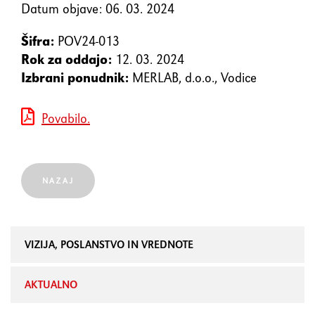
element
Datum objave: 06. 03. 2024
Šifra:
POV24-013
Shift+Tab
Premakne fokus na prejšnji
Rok za oddajo:
12. 03. 2024
element
Izbrani ponudnik:
MERLAB, d.o.o., Vodice
Enter
Potrdi/klikne fokusiran
Povabilo.
element
Preslednica
Označi/odznači potrditveno
NAZAJ
polje
VIZIJA, POSLANSTVO IN VREDNOTE
AKTUALNO