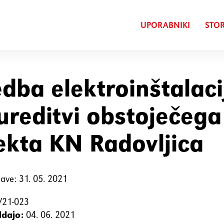
UPORABNIKI
STOR
edba elektroinštalaci
ureditvi obstoječeg
ekta KN Radovljica
ave: 31. 05. 2021
21-023
ddajo:
04. 06. 2021