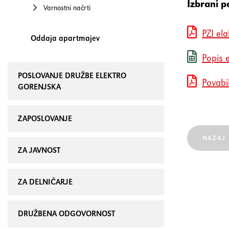
Izbrani p
Varnostni načrti
PZI ela
Oddaja apartmajev
Popis e
POSLOVANJE DRUŽBE ELEKTRO
Povabi
GORENJSKA
ZAPOSLOVANJE
NAZAJ
ZA JAVNOST
ZA DELNIČARJE
DRUŽBENA ODGOVORNOST