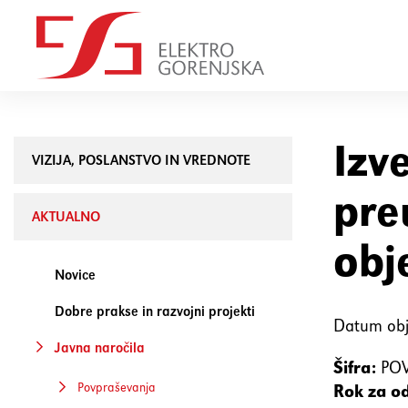
Izv
VIZIJA, POSLANSTVO IN VREDNOTE
pre
AKTUALNO
obj
Novice
Dobre prakse in razvojni projekti
Datum obj
Javna naročila
Šifra:
POV
Povpraševanja
Rok za o