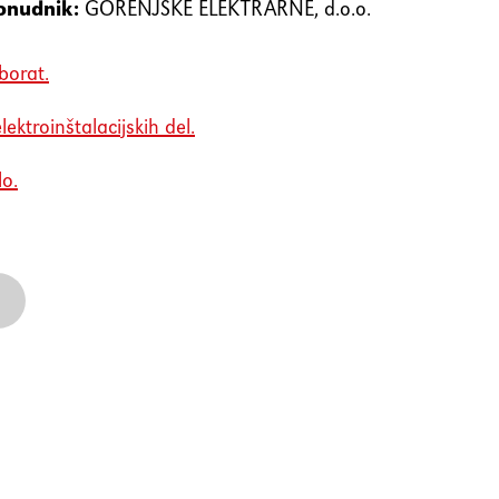
onudnik:
GORENJSKE ELEKTRARNE, d.o.o.
borat.
lektroinštalacijskih del.
lo.