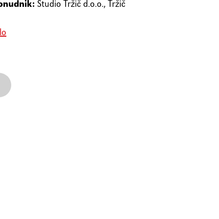
onudnik:
Studio Tržič d.o.o., Tržič
lo