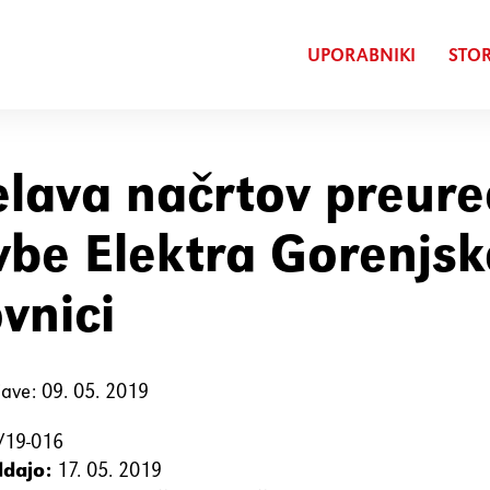
UPORABNIKI
STOR
elava načrtov preure
vbe Elektra Gorenjsk
ovnici
ave: 09. 05. 2019
19-016
ddajo:
17. 05. 2019