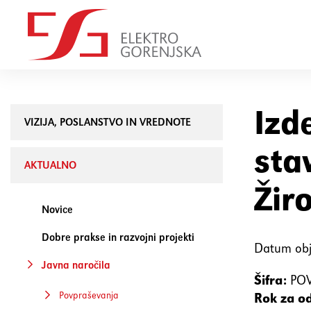
Izd
VIZIJA, POSLANSTVO IN VREDNOTE
sta
AKTUALNO
Žir
Novice
Dobre prakse in razvojni projekti
Datum obj
Javna naročila
Šifra:
POV
Povpraševanja
Rok za o