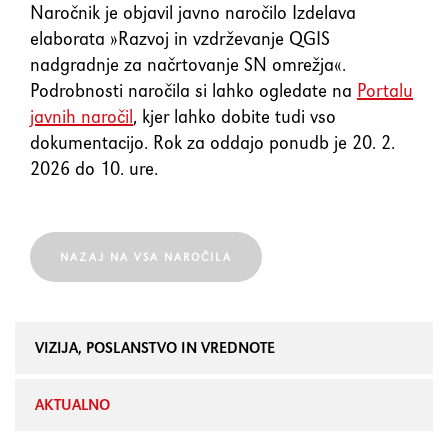
element
Naročnik je objavil javno naročilo Izdelava
elaborata »Razvoj in vzdrževanje QGIS
nadgradnje za načrtovanje SN omrežja«.
Shift+Tab
Premakne fokus na prejšnji
Podrobnosti naročila si lahko ogledate na
Portalu
element
javnih naročil
, kjer lahko dobite tudi vso
dokumentacijo. Rok za oddajo ponudb je 20. 2.
Enter
Potrdi/klikne fokusiran
2026 do 10. ure.
element
Preslednica
Označi/odznači potrditveno
NAZAJ NA VSA NAROČILA
polje
VIZIJA, POSLANSTVO IN VREDNOTE
AKTUALNO