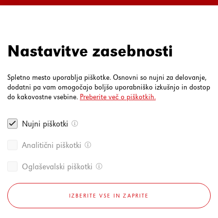
Ul. Mirka Vadnova 3a
4000 Kranj
080 30 19
Nastavitve zasebnosti
Spletno mesto uporablja piškotke. Osnovni so nujni za delovanje,
dodatni pa vam omogočajo boljšo uporabniško izkušnjo in dostop
do kakovostne vsebine.
Preberite več o piškotkih.
Nujni piškotki
Analitični piškotki
Oglaševalski piškotki
IZBERITE VSE IN ZAPRITE