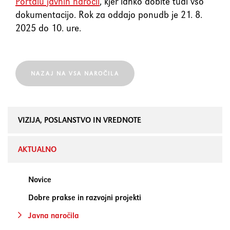
Portalu javnih naročil
, kjer lahko dobite tudi vso
element
dokumentacijo. Rok za oddajo ponudb je 21. 8.
2025 do 10. ure.
Shift+Tab
Premakne fokus na prejšnji
element
NAZAJ NA VSA NAROČILA
Enter
Potrdi/klikne fokusiran
element
VIZIJA, POSLANSTVO IN VREDNOTE
Preslednica
Označi/odznači potrditveno
polje
AKTUALNO
Novice
Dobre prakse in razvojni projekti
Javna naročila