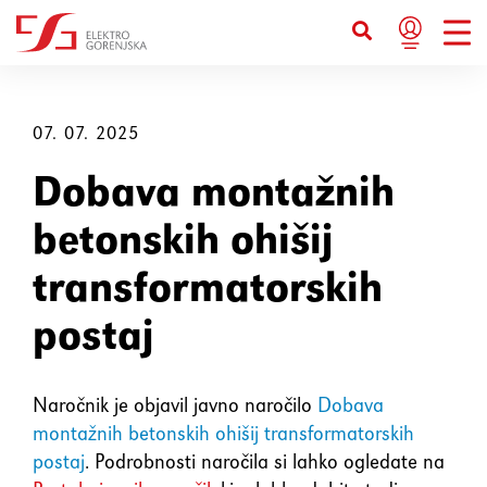
Bližnjice s tipkovnico
Ctrl+U
Prikaže možnosti dostopnosti
07. 07. 2025
Dobava montažnih
Ctrl+Alt+K
Prikaže kazalo strani
betonskih ohišij
Ctrl+Alt+V
Skoči na glavno vsebino
transformatorskih
postaj
Ctrl+Alt+D
Vrne se na domačo stran
Esc
Zapre pojavno okno / meni
Naročnik je objavil javno naročilo
Dobava
montažnih betonskih ohišij transformatorskih
Tab
Premakne fokus na naslednji
postaj
. Podrobnosti naročila si lahko ogledate na