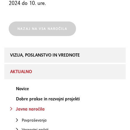
element
2024 do 10. ure.
Shift+Tab
Premakne fokus na prejšnji
element
NAZAJ NA VSA NAROČILA
Enter
Potrdi/klikne fokusiran
element
VIZIJA, POSLANSTVO IN VREDNOTE
Preslednica
AKTUALNO
Označi/odznači potrditveno
polje
Novice
Dobre prakse in razvojni projekti
Javna naročila
Povpraševanja
Varnostni načrti