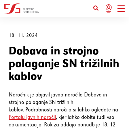
Bližnjice s tipkovnico
Ctrl+U
Prikaže možnosti dostopnosti
18. 11. 2024
Dobava in strojno
Ctrl+Alt+K
Prikaže kazalo strani
polaganje SN trižilnih
Ctrl+Alt+V
Skoči na glavno vsebino
kablov
Ctrl+Alt+D
Vrne se na domačo stran
Naročnik je objavil javno naročilo Dobava in
strojno polaganje SN trižilnih
Esc
Zapre pojavno okno / meni
kablov. Podrobnosti naročila si lahko ogledate na
Portalu javnih naročil
, kjer lahko dobite tudi vso
Tab
Premakne fokus na naslednji
dokumentacijo. Rok za oddajo ponudb je 18. 12.