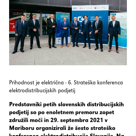
element
Shift+Tab
Premakne fokus na prejšnji
element
Enter
Potrdi/klikne fokusiran
element
Preslednica
Označi/odznači potrditveno
Prihodnost je električna - 6. Strateška konferenca
polje
elektrodistribucijskih podjetij
Predstavniki petih slovenskih distribucijskih
podjetij so po enoletnem premoru zopet
združili moči in 29. septembra 2021 v
Mariboru organizirali že šesto strateško
konferenco elektrodistribucije Slovenije. Na